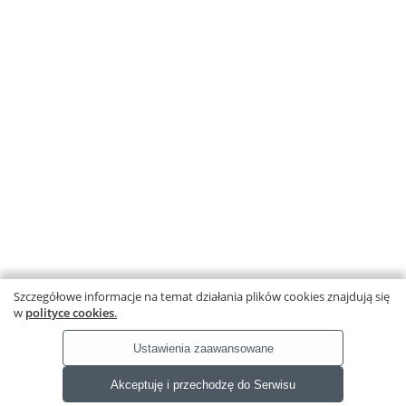
Przedmioty
Poziomy nauczania
Karta Dużej Rodziny
Kontakt
Szczegółowe informacje na temat działania plików cookies znajdują się
w
polityce cookies
.
Ustawienia zaawansowane
Gdańskie Wydawnictwo Oświatowe spółka z ograniczoną
Ta strona wykorzystuje pliki
odpowiedzialnością sp. k.
Akceptuję i przechodzę do Serwisu
Al. Grunwaldzka 50A, 80-241 Gdańsk
cookies.
Dowiedz się więcej